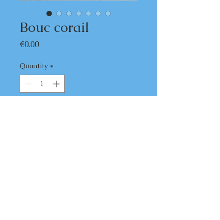
Bouc corail
Price
€0.00
Quantity
*
Add to Cart
Corne de bouc, bélier, corail et acier
carbone
Nous contacter pour toute commande
mentions légales
Arme de catégorie D. Vente libre uniquement aux + 18
ans.