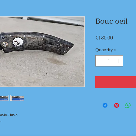
Bouc oeil
Price
€180.00
Quantity
*
 acier inox
e