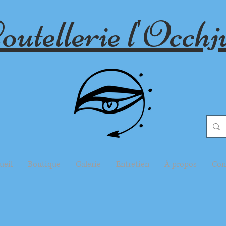
outellerie l'Occhj
ueil
Boutique
Galerie
Entretien
À propos
Con