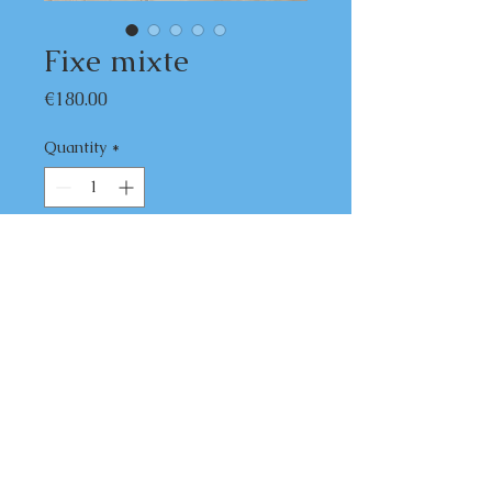
Fixe mixte
Price
€180.00
Quantity
*
Add to Cart
Bois de noyer, corne de bélier, corail et
acier inox
Nous contacter pour toute commande
mentions légales
Arme de catégorie D. Vente libre uniquement aux + 18
ans.