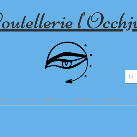
outellerie l'Occhj
ueil
Boutique
Galerie
Entretien
À propos
Con