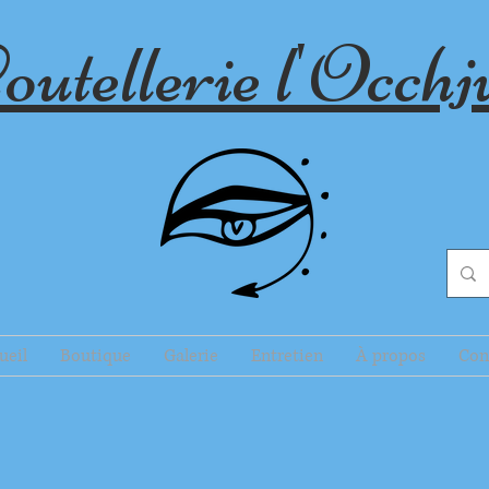
outellerie l'Occhj
ueil
Boutique
Galerie
Entretien
À propos
Con