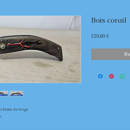
Bois corail
Prix
220,00 €
Ru
ox brute de forge
e