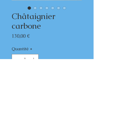
Châtaignier
carbone
Prix
130,00 €
Quantité
*
Ajouter au panier
Châtaignier, lame carbone
Nous contacter pour toute commande
mentions légales
Arme de catégorie D. Vente libre uniquement aux + 18