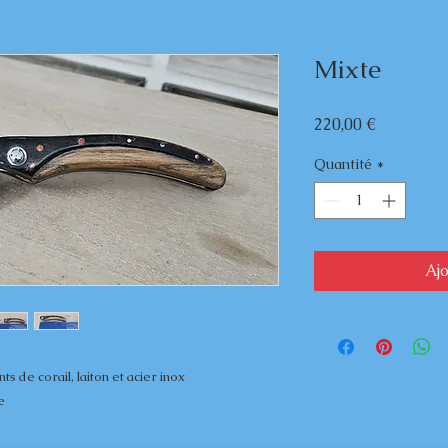
Mixte
Prix
220,00 €
Quantité
*
Aj
ts de corail, laiton et acier inox
e