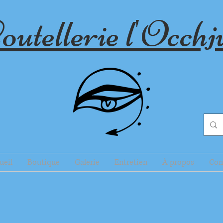
outellerie l'Occhj
ueil
Boutique
Galerie
Entretien
À propos
Con